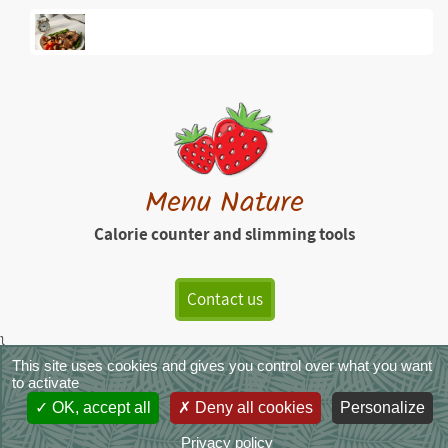
Menu Nature
Calorie counter and slimming tools
Contact us
}
This site uses cookies and gives you control over what you want
MenuNature - Copyright © 2026
|
Legals
|
Terms of Service
|
CGVS
|
to activate
Photo credits
OK, accept all
Deny all cookies
Personalize
Privacy policy