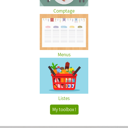
Comptage
Menus
Listes
My toolbox !