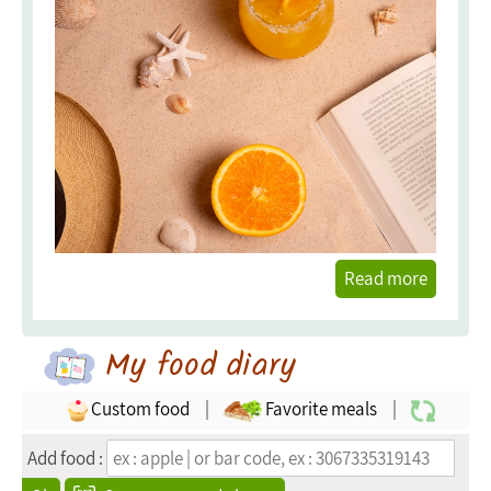
Read more
My food diary
Custom food
|
Favorite meals
|
Add food :