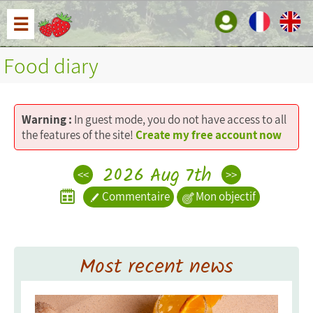
☰
Food diary
Warning :
In guest mode, you do not have access to all
the features of the site!
Create my free account now
2026 Aug 7th
<<
>>
Commentaire
Mon objectif
Most recent news