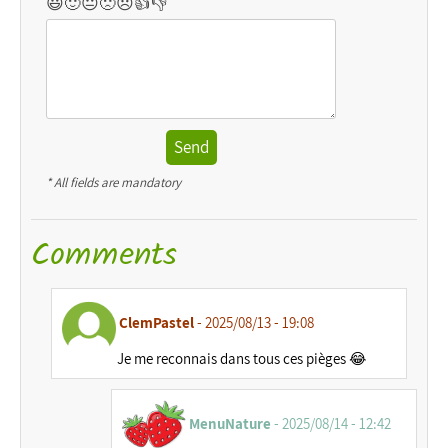
😃
🙂
😐
🙁
😞
👍
👎
Send
* All fields are mandatory
Comments
ClemPastel
- 2025/08/13 - 19:08
Je me reconnais dans tous ces pièges 😂
MenuNature
- 2025/08/14 - 12:42