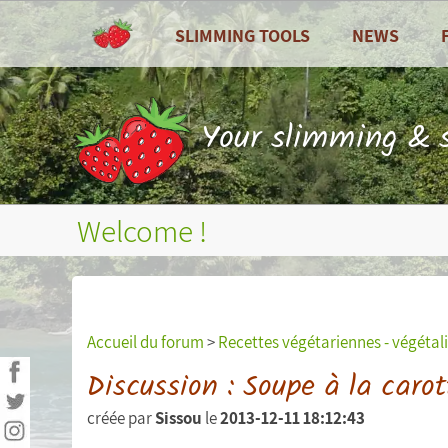
SLIMMING TOOLS
NEWS
ALL
All
Dashboard
Recipes
Your slimming & s
Calories counter
Zoom on ...
Food diary
Seasonal fruits
Welcome !
Nutritional balance sheets
Weight curves, waist circumference...
Measures (weight, waist
Accueil du forum
>
Recettes végétariennes - végétal
circumference...)
Discussion : Soupe à la carot
Personal goals
créée par
Sissou
le
2013-12-11 18:12:43
Personal statistics