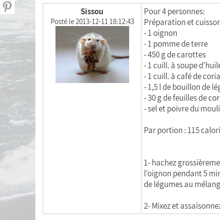
Sissou
Pour 4 personnes:
Calculating BMI
Posté le 2013-12-11 18:12:43
Préparation et cuisson
- 1 oignon
Shopping list
- 1 pomme de terre
- 450 g de carottes
Menu of the week
- 1 cuill. à soupe d'hui
- 1 cuill. à café de co
Download my data
- 1,5 l de bouillon de 
- 30 g de feuilles de co
- sel et poivre du moul
Par portion : 115 calorie
1- hachez grossièrement
l'oignon pendant 5 min
de légumes au mélange 
2- Mixez et assaisonnez