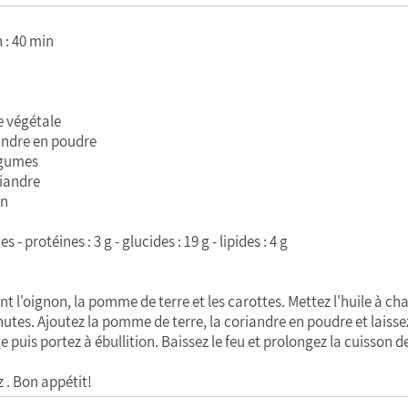
 : 40 min
le végétale
riandre en poudre
légumes
riandre
in
s - protéines : 3 g - glucides : 19 g - lipides : 4 g
 l'oignon, la pomme de terre et les carottes. Mettez l'huile à cha
utes. Ajoutez la pomme de terre, la coriandre en poudre et laissez 
puis portez à ébullition. Baissez le feu et prolongez la cuisson d
 . Bon appétit!