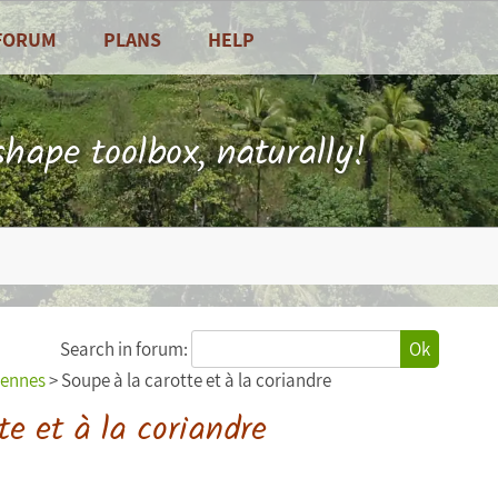
FORUM
PLANS
HELP
Frequently Asked Questions
Contact
hape toolbox, naturally!
 and vegetables
Search in forum:
Ok
iennes
> Soupe à la carotte et à la coriandre
te et à la coriandre