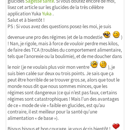
glucides
Sagesse santé
. Si vous doutez encore de moi,
lisez cet article sur les glucides de la très célèbre
application Yuka
Yuka
.
Salut et à bientôt !
PS : Si vous avez des questions posez-les moi, je suis
devenue une pro des régimes (et de la modestie
)
! Nan, je rigole, mais à force de vouloir perdre mes kilos,
de faire des TCA (troubles du comportement alimentaire,
tels que l’anorexie ou la boulimie), et de me doucher dans
le noir (je ne voulais plus voir mon ventre
), je
suis bien calée sur deux ou trois points. Je sais que ça
peut être horrible de se trouver gros.se, alors que tout le
monde nous dit que nous sommes minces, que les
régimes sont dangereux (ce qui n’est pas faux, certains
régimes sont catastrophiques ! Mais l’un des avantages
de ce « mode de vie » faible en glucides, est qu’au
contraire, il est meilleur pour la santé qu’une
alimentation « de base »).
Bisous bisous et bon courage, je vous écris bientôt !