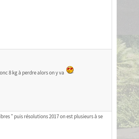
 donc 8 kg à perdre alors on y va
bres " puis résolutions 2017 on est plusieurs à se