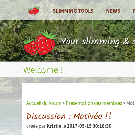
SLIMMING TOOLS
NEWS
ALL
All
Dashboard
Recipes
Your slimming & s
Calories counter
Zoom on ...
Food diary
Seasonal fruits
Welcome !
Nutritional balance sheets
Weight curves, waist circumference...
Measures (weight, waist
Accueil du forum
>
Présentation des membres
> Moti
circumference...)
Discussion : Motivée !!
Personal goals
créée par
Kristie
le
2017-05-15 00:18:30
Personal statistics