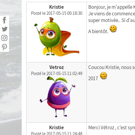
Kristie
Bonjour, je m'appelle Kr
Calculating BMI
Posté le 2017-05-15 00:18:30
Je viens de commencer 
super motivée.. Si d'
Shopping list
A bientôt.
Menu of the week
Download my data
Vetroz
Coucou Kristie, nous 
Posté le 2017-05-15 11:02:49
2017
Kristie
Merci Vétroz , c'est s
Posté le 2017-05-15 11:24:48