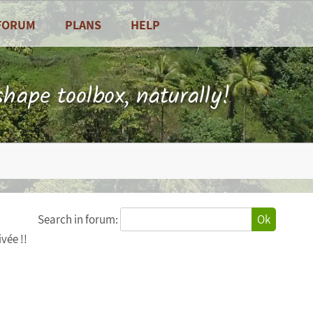
FORUM
PLANS
HELP
Frequently Asked Questions
Contact
hape toolbox, naturally!
 and vegetables
Search in forum:
Ok
vée !!