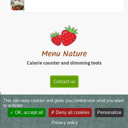
Menu Nature
Calorie counter and slimming tools
Contact us
}
This site uses cookies and gives you control over what you want
MenuNature - Copyright © 2026
|
Legals
|
Terms of Service
|
CGVS
|
to activate
Photo credits
OK, accept all
Deny all cookies
Personalize
Privacy policy