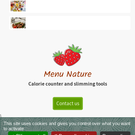
Menu Nature
Calorie counter and slimming tools
Contact us
}
This site uses cookies and gives you control over what you want
MenuNature - Copyright © 2026
|
Legals
|
Terms of Service
|
CGVS
|
to activate
Photo credits