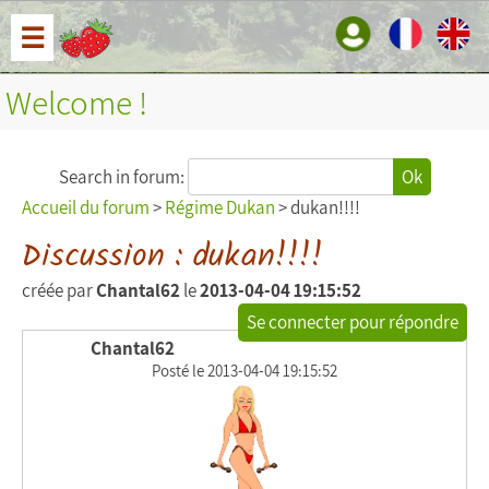
☰
Welcome !
Search in forum:
Ok
Accueil du forum
>
Régime Dukan
> dukan!!!!
Discussion : dukan!!!!
créée par
Chantal62
le
2013-04-04 19:15:52
Se connecter pour répondre
Chantal62
Posté le 2013-04-04 19:15:52