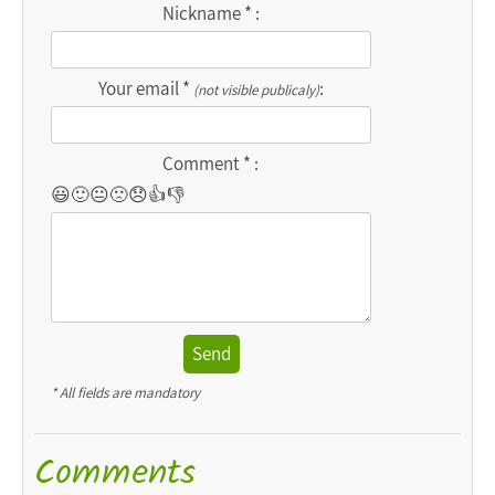
Nickname * :
Your email *
:
(not visible publicaly)
Comment * :
😃
🙂
😐
🙁
😞
👍
👎
Send
* All fields are mandatory
Comments