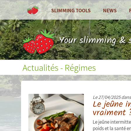
SLIMMING TOOLS
NEWS
ALL
All
Dashboard
Recipes
Your slimming & s
Calories counter
Zoom on ...
Food diary
Seasonal fruits
Actualités - Régimes
Nutritional balance sheets
Weight curves, waist circumference...
Le 27/04/2025 dan
Measures (weight, waist
Le jeûne i
circumference...)
vraiment 
Personal goals
Le jeûne intermitte
poids et la santé e
Personal statistics