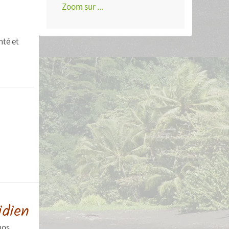
Zoom sur ...
nté et
idien
nos