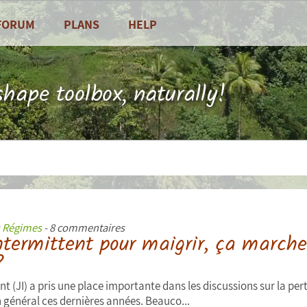
FORUM
PLANS
HELP
Frequently Asked Questions
Contact
hape toolbox, naturally!
 and vegetables
s
Régimes
- 8 commentaires
ntermittent pour maigrir, ça marche
?
nt (JI) a pris une place importante dans les discussions sur la per
n général ces dernières années. Beauco...