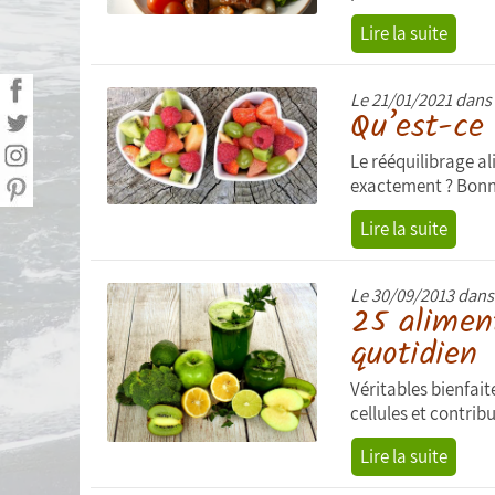
Lire la suite
Calculating BMI
Shopping list
Le 21/01/2021 dans
Qu’est-ce 
Menu of the week
Le rééquilibrage al
Download my data
exactement ? Bonne 
Lire la suite
Le 30/09/2013 dan
25 alimen
quotidien
Véritables bienfait
cellules et contribu
Lire la suite