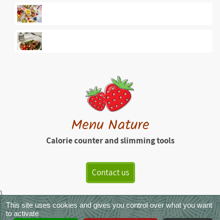
Menu Nature
Calorie counter and slimming tools
Contact us
}
This site uses cookies and gives you control over what you want
MenuNature - Copyright © 2026
|
Legals
|
Terms of Service
|
CGVS
|
to activate
Photo credits