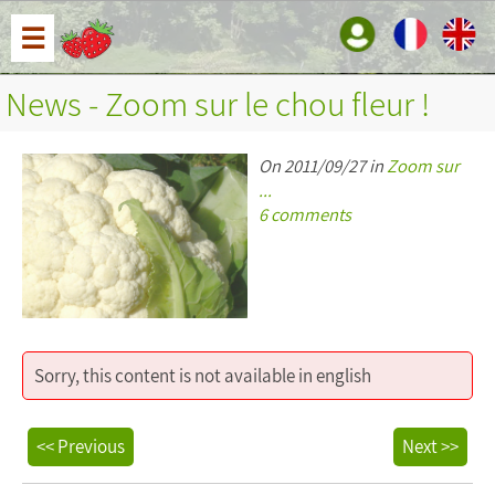
☰
News - Zoom sur le chou fleur !
On 2011/09/27 in
Zoom sur
...
6 comments
Sorry, this content is not available in english
<< Previous
Next >>