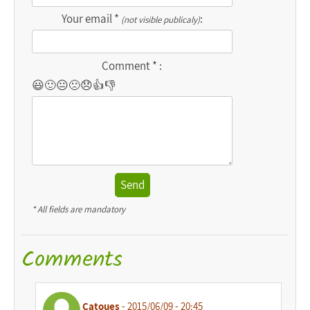
Your email *
:
(not visible publicaly)
Comment * :
😃
🙂
😐
🙁
😞
👍
👎
Send
* All fields are mandatory
Comments
Catoues
- 2015/06/09 - 20:45