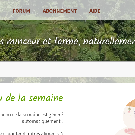
FORUM
ABONNEMENT
AIDE
alités
Foire Aux Questions
sine
Contact
ls minceur et forme, naturellemen
es de saison
 de la semaine
e menu de la semaine est généré
automatiquement !
n, ajouter d'autres aliments à