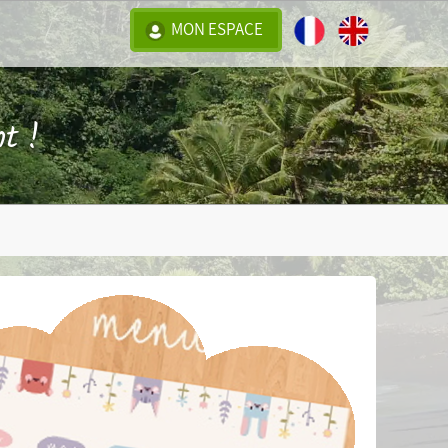
MON ESPACE
t !