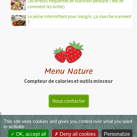
Les erreurs fréquentes en nutrition pendant l'été (et
comment les éviter)
Le jeûne intermittent pour maigrir, ça marche vraiment
?
Menu Nature
Compteur de calories et outils minceur
Nous contacter
}
This site uses cookies and gives you control over what you want
MenuNature - Copyright © 2026
|
Mentions légales
|
CGU
|
CGVS
|
to activate
Crédit photos
OK, accept all
Deny all cookies
Personalize