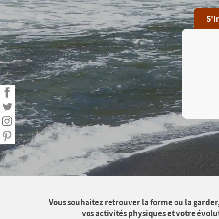
Statistiques personnelles
S'i
Calculer mon Indice de Masse Corporelle
(IMC)
Liste de courses
Menu de la semaine
Exporter mes données
Vous souhaitez retrouver la forme ou la garder
vos activités physiques et votre évolu