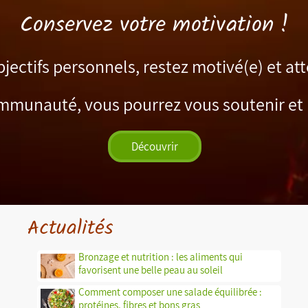
Conservez votre motivation !
bjectifs personnels, restez motivé(e) et att
mmunauté, vous pourrez vous soutenir et 
Découvrir
Actualités
Bronzage et nutrition : les aliments qui
favorisent une belle peau au soleil
Comment composer une salade équilibrée :
protéines, fibres et bons gras