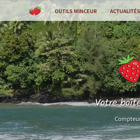
OUTILS MINCEUR
ACTUALITÉS
TOUS LES OUTILS
Toutes les actu
Tableau de bord
Recettes de cui
Compteur de calories
Zoom sur ...
Combien de calories par jour ?
Fruits et légum
Journal alimentaire
Bilans nutritionnels et plus
Votre boît
Courbes de poids, tour de taille, etc...
Compteur 
Mesures (poids, tour de taille, etc...)
Objectifs personnels