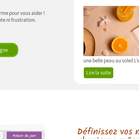
orme pour vous aider !
te ni frustration.
igne
une belle peau au soleil L’e
Lire la suite
Définissez vos 