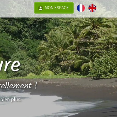
MON ESPACE
re
rellement !
bien plus.