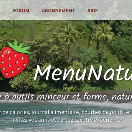
FORUM
ABONNEMENT
AIDE
alités
Foire Aux Questions
sine
Contact
es de saison
MenuNatu
e à outils minceur et forme, natu
de calories, journal alimentaire, courbes de poids, et 
Invitez vos amis et partagez votre expérience