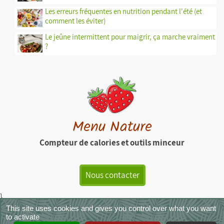
Les erreurs fréquentes en nutrition pendant l'été (et
comment les éviter)
Le jeûne intermittent pour maigrir, ça marche vraiment
?
Menu Nature
Compteur de calories et outils minceur
Nous contacter
}
This site uses cookies and gives you control over what you want
MenuNature - Copyright © 2026
|
Mentions légales
|
CGU
|
CGVS
|
to activate
Crédit photos