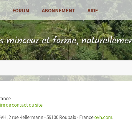
FORUM
ABONNEMENT
AIDE
alités
Foire Aux Questions
sine
Contact
ls minceur et forme, naturellemen
es de saison
France
re de contact du site
OVH, 2 rue Kellermann - 59100 Roubaix - France
ovh.com
.