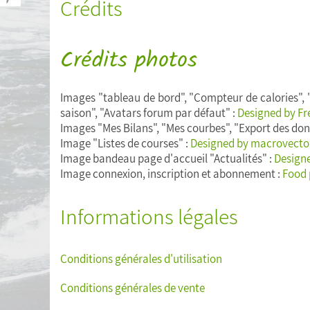
Crédits
Statistiques personnelles
Calculer mon Indice de Masse Corporelle
(IMC)
Crédits photos
Liste de courses
Images "tableau de bord", "Compteur de calories", "
saison", "Avatars forum par défaut" :
Designed by Fr
Menu de la semaine
Images "Mes Bilans", "Mes courbes", "Export des don
Image "Listes de courses" :
Designed by macrovector
Exporter mes données
Image bandeau page d'accueil "Actualités" :
Designe
Image connexion, inscription et abonnement :
Food 
Informations légales
Conditions générales d'utilisation
Conditions générales de vente