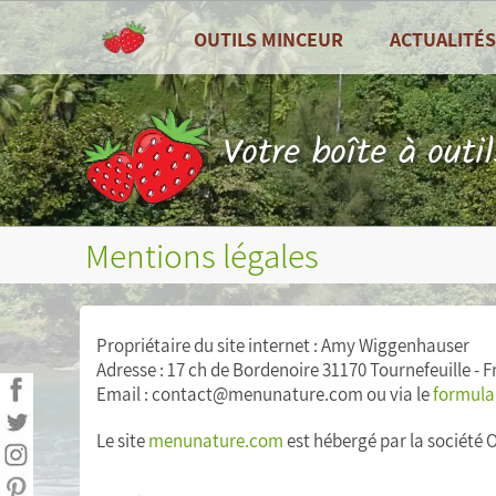
OUTILS MINCEUR
ACTUALITÉS
TOUS LES OUTILS
Toutes les actu
Tableau de bord
Recettes de cui
Votre boîte à outi
Compteur de calories
Zoom sur ...
Combien de calories par jour ?
Fruits et légum
Mentions légales
Journal alimentaire
Bilans nutritionnels et plus
Propriétaire du site internet : Amy Wiggenhauser
Adresse : 17 ch de Bordenoire 31170 Tournefeuille - 
Courbes de poids, tour de taille, etc...
Email : contact@menunature.com ou via le
formulai
Mesures (poids, tour de taille, etc...)
Le site
menunature.com
est hébergé par la société 
Objectifs personnels