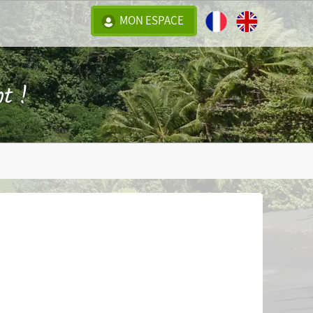
MON ESPACE
t !