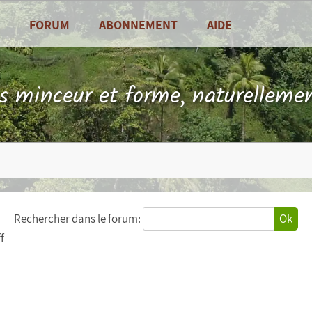
FORUM
ABONNEMENT
AIDE
alités
Foire Aux Questions
sine
Contact
ls minceur et forme, naturellemen
es de saison
Rechercher dans le forum:
Ok
f