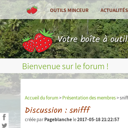
OUTILS MINCEUR
ACTUALITÉS
TOUS LES OUTILS
Toutes les actu
Tableau de bord
Recettes de cui
Votre boîte à outi
Compteur de calories
Zoom sur ...
Combien de calories par jour ?
Fruits et légum
Bienvenue sur le forum !
Journal alimentaire
Bilans nutritionnels et plus
Courbes de poids, tour de taille, etc...
Accueil du forum
>
Présentation des membres
> sniff
Mesures (poids, tour de taille, etc...)
Discussion : snifff
créée par
Pageblanche
le
2017-05-18 21:22:57
Objectifs personnels