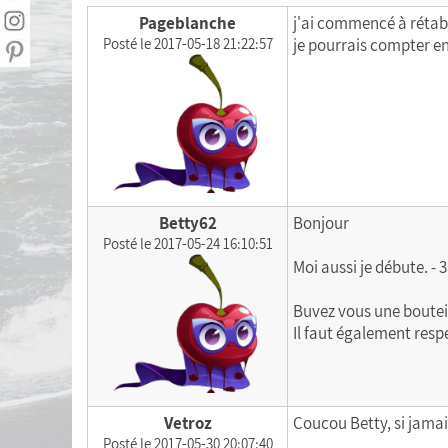
Statistiques personnelles
Pageblanche
j'ai commencé à rétabli
Posté le 2017-05-18 21:22:57
je pourrais compter 
Calculer mon Indice de Masse Corporelle
(IMC)
Liste de courses
Menu de la semaine
Exporter mes données
Betty62
Bonjour
Posté le 2017-05-24 16:10:51
Moi aussi je débute. - 
Buvez vous une bouteil
Il faut également respe
Vetroz
Coucou Betty, si jamai
Posté le 2017-05-30 20:07:40