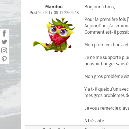
Statistiques personnelles
Mandou
Bonjour à tous,
Posté le 2017-06-12 22:09:48
Calculer mon Indice de Masse Corporelle
Pour la première fois 
(IMC)
Aujourd'hui j'ai vraime
Comment est- il possi
Liste de courses
Mon premier choc a été 
Menu de la semaine
Je ne me supporte plus
Exporter mes données
pouvoir bouger sans é
Mon gros problème est 
Y a t- il quelqu'un av
mes gros problèmes de 
Je vous remercie d'av
A très vite