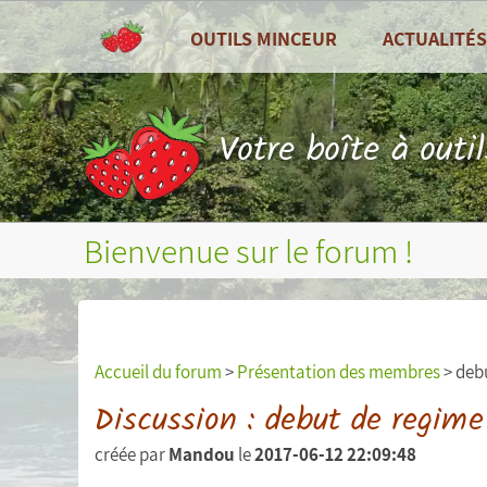
OUTILS MINCEUR
ACTUALITÉS
TOUS LES OUTILS
Toutes les actu
Tableau de bord
Recettes de cui
Votre boîte à outi
Compteur de calories
Zoom sur ...
Combien de calories par jour ?
Fruits et légum
Bienvenue sur le forum !
Journal alimentaire
Bilans nutritionnels et plus
Courbes de poids, tour de taille, etc...
Accueil du forum
>
Présentation des membres
> deb
Mesures (poids, tour de taille, etc...)
Discussion : debut de regime
créée par
Mandou
le
2017-06-12 22:09:48
Objectifs personnels