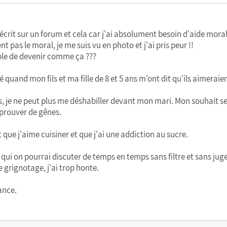
j'écrit sur un forum et cela car j'ai absolument besoin d'aide m
nt pas le moral, je me suis vu en photo et j'ai pris peur !!
ble de devenir comme ça ???
quand mon fils et ma fille de 8 et 5 ans m'ont dit qu'ils aimeraien
, je ne peut plus me déshabiller devant mon mari. Mon souhait se
prouver de gênes.
que j'aime cuisiner et que j'ai une addiction au sucre.
ec qui on pourrai discuter de temps en temps sans filtre et sans ju
grignotage, j'ai trop honte.
ance.