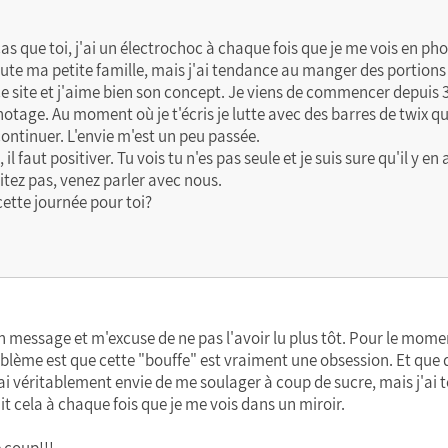
as que toi, j'ai un électrochoc à chaque fois que je me vois en ph
oute ma petite famille, mais j'ai tendance au manger des portions
e site et j'aime bien son concept. Je viens de commencer depuis 3 j
tage. Au moment où je t'écris je lutte avec des barres de twix qui 
s continuer. L'envie m'est un peu passée.
il faut positiver. Tu vois tu n'es pas seule et je suis sure qu'il y 
itez pas, venez parler avec nous.
ette journée pour toi?
 message et m'excuse de ne pas l'avoir lu plus tôt. Pour le moment
roblème est que cette "bouffe" est vraiment une obsession. Et que 
i véritablement envie de me soulager à coup de sucre, mais j'ai t
it cela à chaque fois que je me vois dans un miroir.