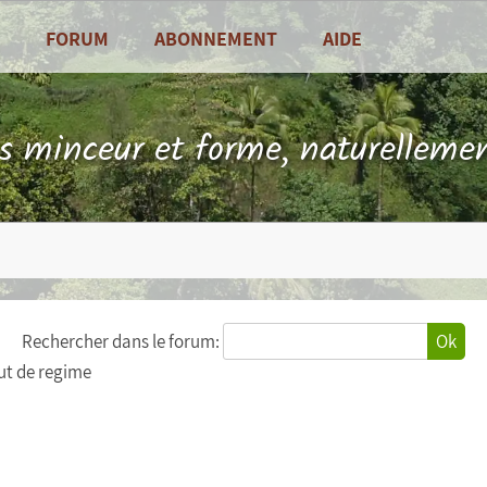
FORUM
ABONNEMENT
AIDE
alités
Foire Aux Questions
sine
Contact
ls minceur et forme, naturellemen
es de saison
Rechercher dans le forum:
Ok
ut de regime