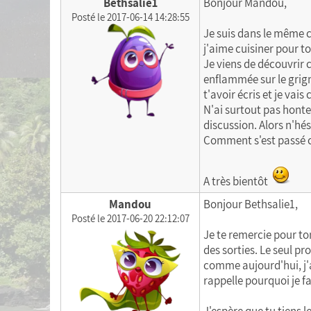
Bethsalie1
Bonjour Mandou,
Posté le 2017-06-14 14:28:55
Je suis dans le même c
j'aime cuisiner pour t
Je viens de découvrir c
enflammée sur le grigno
t'avoir écris et je vai
N'ai surtout pas honte, 
discussion. Alors n'hés
Comment s'est passé c
A très bientôt
Mandou
Bonjour Bethsalie1,
Posté le 2017-06-20 22:12:07
Je te remercie pour ton
des sorties. Le seul p
comme aujourd'hui, j'a
rappelle pourquoi je fa