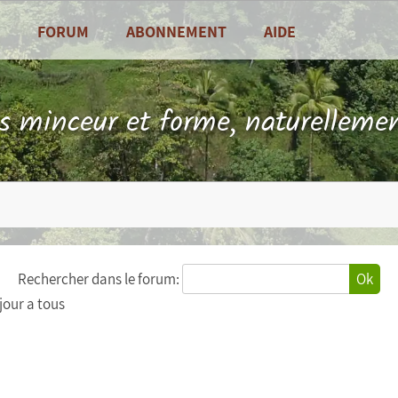
FORUM
ABONNEMENT
AIDE
alités
Foire Aux Questions
sine
Contact
ls minceur et forme, naturellemen
es de saison
Rechercher dans le forum:
Ok
jour a tous