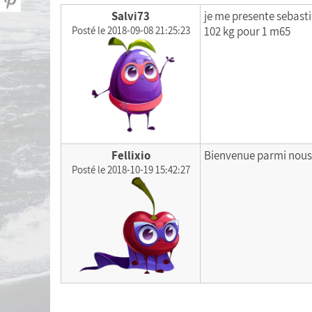
Statistiques personnelles
Salvi73
je me presente sebasti
Posté le 2018-09-08 21:25:23
102 kg pour 1 m65
Calculer mon Indice de Masse Corporelle
(IMC)
Liste de courses
Menu de la semaine
Exporter mes données
Fellixio
Bienvenue parmi nous
Posté le 2018-10-19 15:42:27