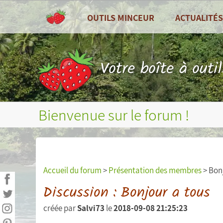
OUTILS MINCEUR
ACTUALITÉS
TOUS LES OUTILS
Toutes les actu
Tableau de bord
Recettes de cui
Votre boîte à outi
Compteur de calories
Zoom sur ...
Combien de calories par jour ?
Fruits et légum
Bienvenue sur le forum !
Journal alimentaire
Bilans nutritionnels et plus
Courbes de poids, tour de taille, etc...
Accueil du forum
>
Présentation des membres
> Bon
Mesures (poids, tour de taille, etc...)
Discussion : Bonjour a tous
créée par
Salvi73
le
2018-09-08 21:25:23
Objectifs personnels