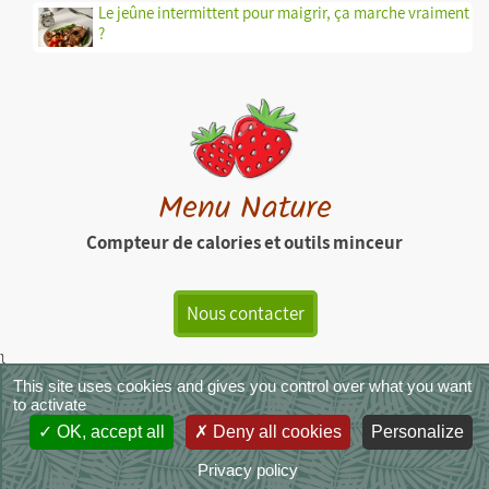
Le jeûne intermittent pour maigrir, ça marche vraiment
?
Menu Nature
Compteur de calories et outils minceur
Nous contacter
}
This site uses cookies and gives you control over what you want
MenuNature - Copyright © 2026
|
Mentions légales
|
CGU
|
CGVS
|
to activate
Crédit photos
OK, accept all
Deny all cookies
Personalize
Privacy policy