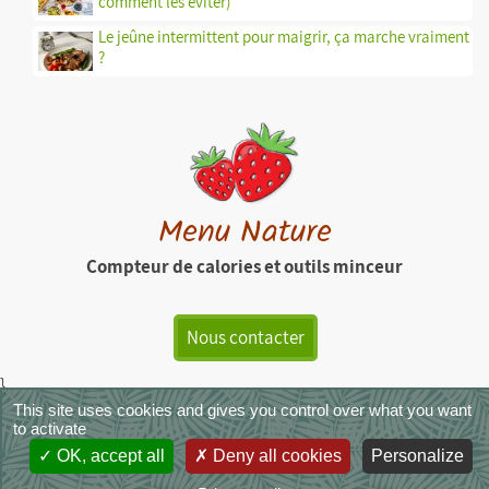
comment les éviter)
Le jeûne intermittent pour maigrir, ça marche vraiment
?
Menu Nature
Compteur de calories et outils minceur
Nous contacter
}
This site uses cookies and gives you control over what you want
MenuNature - Copyright © 2026
|
Mentions légales
|
CGU
|
CGVS
|
to activate
Crédit photos
OK, accept all
Deny all cookies
Personalize