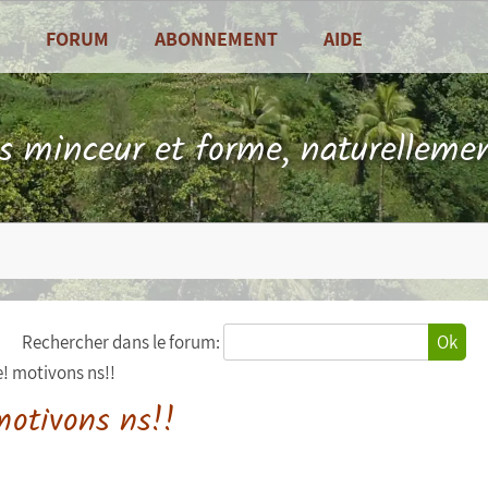
FORUM
ABONNEMENT
AIDE
alités
Foire Aux Questions
sine
Contact
ls minceur et forme, naturellemen
es de saison
Rechercher dans le forum:
Ok
e! motivons ns!!
motivons ns!!