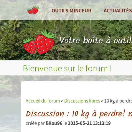
OUTILS MINCEUR
ACTUALITÉS
TOUS LES OUTILS
Toutes les actu
Tableau de bord
Recettes de cui
Votre boîte à outi
Compteur de calories
Zoom sur ...
Combien de calories par jour ?
Fruits et légum
Bienvenue sur le forum !
Journal alimentaire
Bilans nutritionnels et plus
Courbes de poids, tour de taille, etc...
Accueil du forum
>
Discussions libres
> 10 kg à perdr
Mesures (poids, tour de taille, etc...)
Discussion : 10 kg à perdre! 
créée par
Bilou96
le
2015-05-21 13:13:19
Objectifs personnels