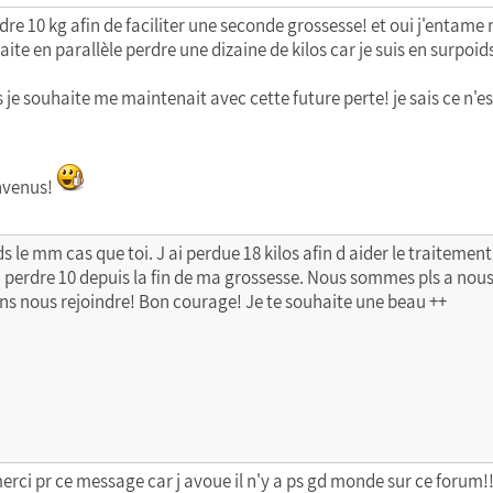
dre 10 kg afin de faciliter une seconde grossesse! et oui j'entam
uhaite en parallèle perdre une dizaine de kilos car je suis en surpo
s je souhaite me maintenait avec cette future perte! je sais ce n'es
envenus!
ds le mm cas que toi. J ai perdue 18 kilos afin d aider le traiteme
perdre 10 depuis la fin de ma grossesse. Nous sommes pls a nous
ns nous rejoindre! Bon courage! Je te souhaite une beau ++
erci pr ce message car j avoue il n'y a ps gd monde sur ce forum!