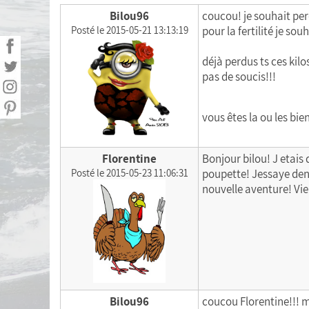
Statistiques personnelles
Bilou96
coucou! je souhait per
Posté le 2015-05-21 13:13:19
pour la fertilité je so
Calculer mon Indice de Masse Corporelle
(IMC)
déjà perdus ts ces kilo
pas de soucis!!!
Liste de courses
Menu de la semaine
vous êtes la ou les bi
Exporter mes données
Florentine
Bonjour bilou! J etais 
Posté le 2015-05-23 11:06:31
poupette! Jessaye den 
nouvelle aventure! Vie
Bilou96
coucou Florentine!!! m