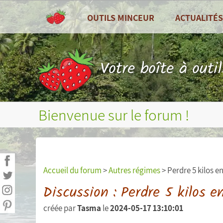
OUTILS MINCEUR
ACTUALITÉS
TOUS LES OUTILS
Toutes les actu
Tableau de bord
Recettes de cui
Votre boîte à outi
Compteur de calories
Zoom sur ...
Combien de calories par jour ?
Fruits et légum
Bienvenue sur le forum !
Journal alimentaire
Bilans nutritionnels et plus
Courbes de poids, tour de taille, etc...
Accueil du forum
>
Autres régimes
> Perdre 5 kilos en
Mesures (poids, tour de taille, etc...)
Discussion : Perdre 5 kilos e
créée par
Tasma
le
2024-05-17 13:10:01
Objectifs personnels