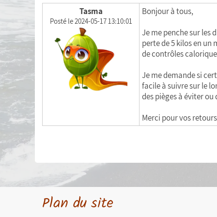
Statistiques personnelles
Tasma
Bonjour à tous,
Posté le 2024-05-17 13:10:01
Calculer mon Indice de Masse Corporelle
Je me penche sur les d
(IMC)
perte de 5 kilos en un
de contrôles caloriques
Liste de courses
Je me demande si certai
Menu de la semaine
facile à suivre sur le 
des pièges à éviter ou 
Exporter mes données
Merci pour vos retours 
Plan du site