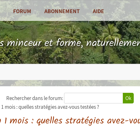
FORUM
ABONNEMENT
AIDE
alités
Foire Aux Questions
sine
Contact
ls minceur et forme, naturellemen
es de saison
Rechercher dans le forum:
Ok
 1 mois : quelles stratégies avez-vous testées ?
n 1 mois : quelles stratégies avez-vo