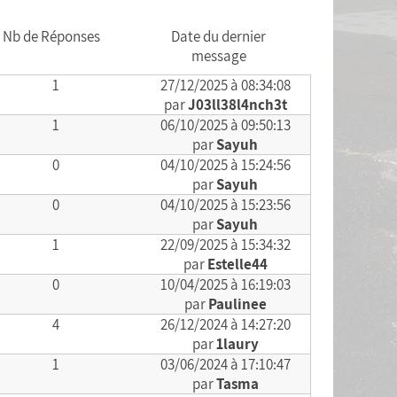
Nb de Réponses
Date du dernier
message
1
27/12/2025 à 08:34:08
par
J03ll38l4nch3t
1
06/10/2025 à 09:50:13
par
Sayuh
0
04/10/2025 à 15:24:56
par
Sayuh
0
04/10/2025 à 15:23:56
par
Sayuh
1
22/09/2025 à 15:34:32
par
Estelle44
0
10/04/2025 à 16:19:03
par
Paulinee
4
26/12/2024 à 14:27:20
par
1laury
1
03/06/2024 à 17:10:47
par
Tasma