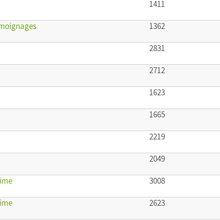
1411
témoignages
1362
2831
2712
1623
1665
2219
2049
gime
3008
gime
2623