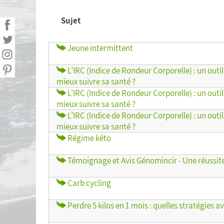
Statistiques personnelles
Sujet
Calculer mon Indice de Masse Corporelle
(IMC)
Jeune intermittent
Liste de courses
L’IRC (Indice de Rondeur Corporelle) : un out
mieux suivre sa santé ?
Menu de la semaine
L’IRC (Indice de Rondeur Corporelle) : un out
mieux suivre sa santé ?
Exporter mes données
L’IRC (Indice de Rondeur Corporelle) : un out
mieux suivre sa santé ?
Régime kéto
Témoignage et Avis Génomincir - Une réussite 
Carb cycling
Perdre 5 kilos en 1 mois : quelles stratégies a