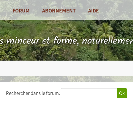
FORUM
ABONNEMENT
AIDE
alités
Foire Aux Questions
sine
Contact
ls minceur et forme, naturellemen
es de saison
Rechercher dans le forum:
Ok