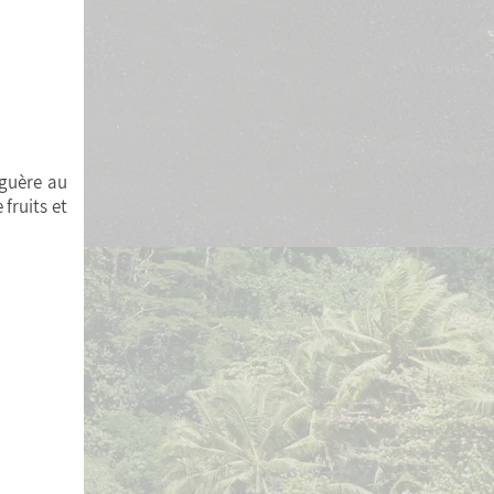
 guère au
fruits et