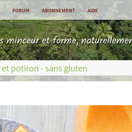
FORUM
ABONNEMENT
AIDE
alités
Foire Aux Questions
sine
Contact
ls minceur et forme, naturellemen
es de saison
 et potiron - sans gluten