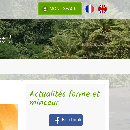
MON ESPACE
t !
Actualités forme et
minceur
Facebook