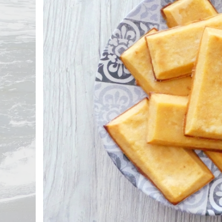
Statistiques personnelles
Calculer mon Indice de Masse Corporelle
(IMC)
Liste de courses
Menu de la semaine
Exporter mes données