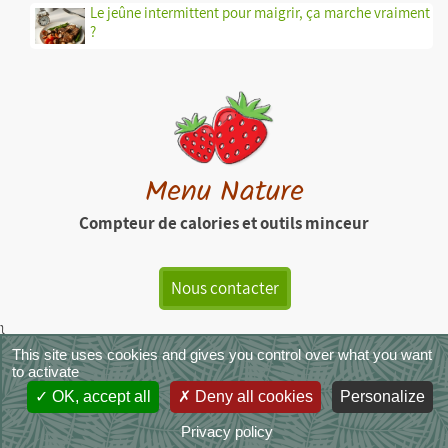
Le jeûne intermittent pour maigrir, ça marche vraiment
?
Menu Nature
Compteur de calories et outils minceur
Nous contacter
}
This site uses cookies and gives you control over what you want
MenuNature - Copyright © 2026
|
Mentions légales
|
CGU
|
CGVS
|
to activate
Crédit photos
OK, accept all
Deny all cookies
Personalize
Privacy policy