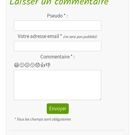
Laisser un commentaire
Pseudo * :
Votre adresse email *
:
(ne sera pas publiée)
Commentaire * :
😃
🙂
😐
🙁
😞
👍
👎
Envoyer
* Tous les champs sont obligatoires