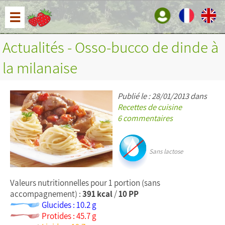
☰
Actualités - Osso-bucco de dinde à
la milanaise
Publié le : 28/01/2013 dans
Recettes de cuisine
6 commentaires
Sans lactose
Valeurs nutritionnelles pour 1 portion (sans
accompagnement) :
391 kcal
/
10 PP
Glucides : 10.2 g
Protides : 45.7 g