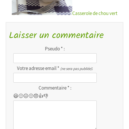
Casserole de chou vert
Laisser un commentaire
Pseudo * :
Votre adresse email *
:
(ne sera pas publiée)
Commentaire * :
😃
🙂
😐
🙁
😞
👍
👎