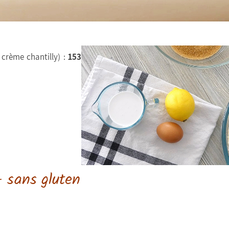
 crème chantilly) :
153
- sans gluten