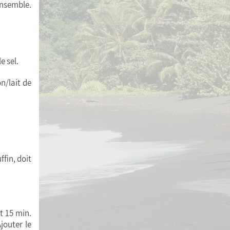
ensemble.
e sel.
n/lait de
ffin, doit
t 15 min.
jouter le