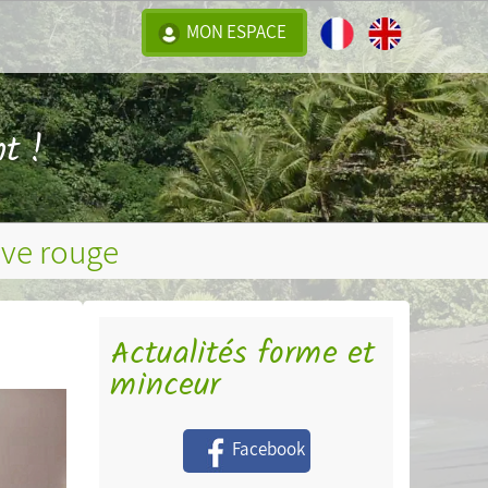
MON ESPACE
t !
ave rouge
Actualités forme et
minceur
Facebook