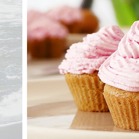
Statistiques personnelles
Calculer mon Indice de Masse Corporelle
(IMC)
Liste de courses
Menu de la semaine
Exporter mes données