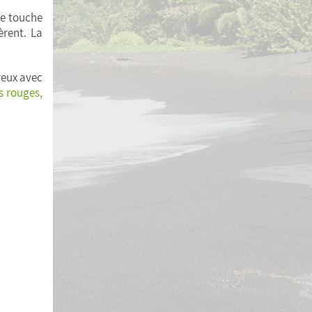
ne touche
èrent. La
reux avec
s rouges,