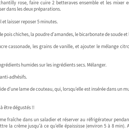
hantilly rose, faire cuire 2 betteraves ensemble et les mixer 
iser dans les deux préparations.
l et laisser reposer 5 minutes.
 de pois chiches, la poudre d'amandes, le bicarbonate de soude et l
cre cassonade, les grains de vanille, et ajouter le mélange citro
ingrédients humides sur les ingrédients secs. Mélanger.
anti-adhésifs.
'aide d'une lame de couteau, qui, lorsqu'elle est insérée dans un mu
 à être dégustés !!
ème fraîche dans un saladier et réserver au réfrigérateur pendan
ttre la crème jusqu'à ce qu'elle épaississe (environ 5 à 8 min). A