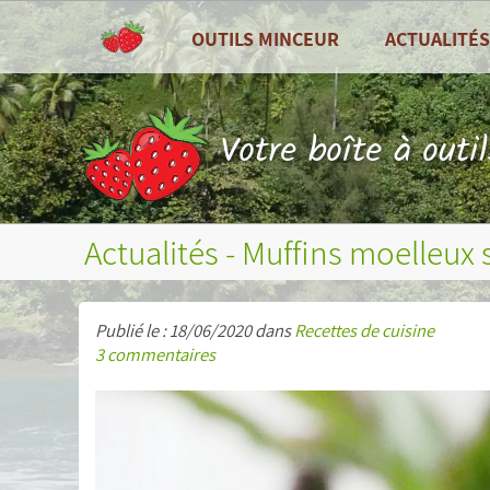
OUTILS MINCEUR
ACTUALITÉS
TOUS LES OUTILS
Toutes les actu
Tableau de bord
Recettes de cui
Votre boîte à outi
Compteur de calories
Zoom sur ...
Combien de calories par jour ?
Fruits et légum
Actualités - Muffins moelleux 
Journal alimentaire
Bilans nutritionnels et plus
Publié le : 18/06/2020 dans
Recettes de cuisine
3 commentaires
Courbes de poids, tour de taille, etc...
Mesures (poids, tour de taille, etc...)
Objectifs personnels