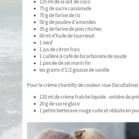
125 ml de la lait de coco
75 g de sucre cassonade
70 g de farine de riz
50 g de poudre d'amandes
35 g de farine de pois chiches
60 ml d'huile de tournesol
1 oeuf
1 jus de citron frais
1 cuillère à café de bicarbonate de soude
1 pincée de sel marin fin
les grains d'1/2 gousse de vanille
Pour la crème chantilly de couleur rose (facultative) 
120 ml de crème fraîche liquide - entière de p
20 g de sucre glace
1 petite betterave rouge cuite et réduite en pu