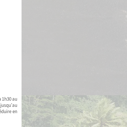
à 1h30 au
 jusqu'au
réduire en