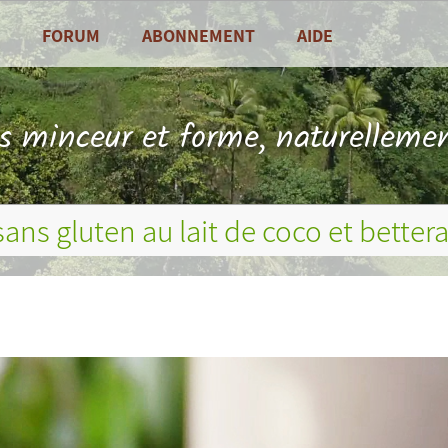
FORUM
ABONNEMENT
AIDE
alités
Foire Aux Questions
sine
Contact
ls minceur et forme, naturellemen
es de saison
sans gluten au lait de coco et better