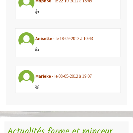
Mdph56
- le 22-10-2012 à 18:49
👍
Anisette
- le 18-09-2012 à 10:43
👍
Marieke
- le 08-05-2012 à 19:07
🙂
Actualités forme et minceur